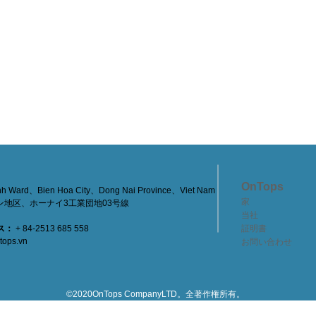
OnTops
h Ward、Bien Hoa City、Dong Nai Province、Viet Nam
家
地区、ホーナイ3工業団地03号線
当社
ス：
+ 84-2513 685 558
証明書
tops.vn
お問い合わせ
©2020OnTops CompanyLTD。全著作権所有。