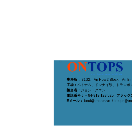
事務所：
31S2、An Hoa 2 Block、An Bin
工場：
ベトナム、ドンナイ県、トランボン
担当者：
ジョン・グエン
電話番号：
+ 84-919 123 525
ファック
Eメール：
tund@ontops.vn
/
intops@on