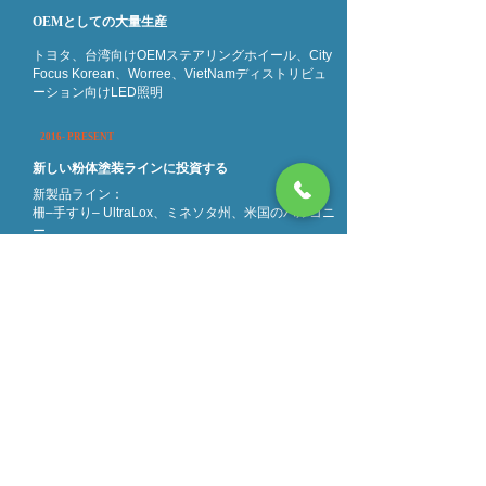
OEMとしての大量生産
トヨタ、台湾向けOEMステアリングホイール、City
Focus Korean、Worree、VietNamディストリビュ
ーション向けLED照明
2016-
PRESENT
新しい粉体塗装ラインに投資する
新製品ライン：
柵–手すり– UltraLox、ミネソタ州、米国のバルコニ
https://www.livechatalternative.com/
ー
事務所：
31S2、An Hoa 2 Block、An Binh Ward、
Bien Hoa City、Dong Nai Province、Viet Nam
工場：
ベトナム、ドンナイ県、トランボン地区、ホ
ーナイ3工業団地03号線
担当者：
ジョン・グエン
電話番号：
+
84-919 123 525
ファックス：
+
84-
2513 685 558
Eメール：
tund@ontops.vn
/
intops@ontops.vn