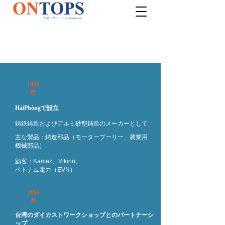
1994
年
HảiPhòngで設立
鋳鉄鋳造およびアルミ砂型鋳造のメーカーとして
主な製品：鋳造部品（モータープーリー、農業用
機械部品）
顧客
：Kamaz、Vikino、
ベトナム電力（EVN）
2004
年
台湾のダイカストワークショップとのパートナーシ
ップ