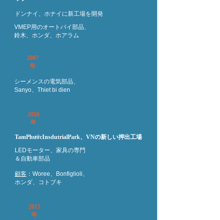
ドンナイ、ホナイに新工場を開発
VMEP用のオートバイ部品、
鈴木、ホンダ、ホアラム
2007
年
シーメンスの電気部品、
Sanyo、Thiet bi dien
2010
年
TamPhướcInsdutrialPark、VNの新しい押出工場
LEDモーター、家具の専門
＆自動車部品
顧客
：Woree、Bonfiglioli、
ホンダ、コトブキ
2015
年