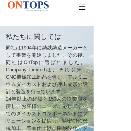
私たちに関しては
同社は1994年に鋳鉄鋳造メーカーと
して事業を開始しました。その後、
同社はOnTopに選ばれました。
Company Limitedは、それ以来、
CNC機械加工部品を含む、アルミニ
ウムダイカストおよび押出成形の設
計と製造を行っています。
24年以上の経験と150人の従業員を
擁し、お客様のニーズに応じてすべ
てのダイカストコンポーネントにソ
リューションを提供し、精密CNC機
械加工、表面仕上げ、陽極酸化、メ