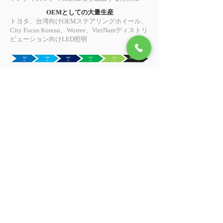
OEMとしての大量生産
トヨタ、台湾向けOEMステアリングホイール、
City Focus Korean、Worree、VietNamディストリ
ビューション向けLED照明
1994
2004
2007
2010
2015
2016-現在
年
年
年
年
年
https://www.livechatalternative.com/
LEDモーター、家具の専門
＆自動車部品
顧客：Woree、Bonfiglioli、
ホンダ、コトブキ
主な製品：鋳造部品（モータープーリー、農業
用
機械部品）
顧客：カマズ、ビキノ、
ベトナム電力（EVN）
VMEP用のオートバイ部品、
鈴木、ホンダ、ホアラム
新製品ライン：柵–手すり
– UltraLox、ミネソタ、米国のバルコニー
シーメンスの電気部品、
Sanyo、Thiet bi dien