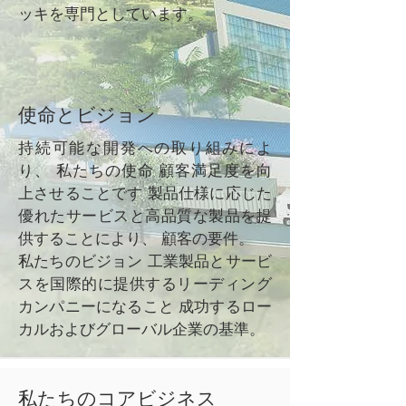
ッキを専門としています。
使命とビジョン
持続可能な開発への取り組みによ
り、
私たちの使命
顧客満足度を向
上させることです
製品仕様に応じた
優れたサービスと高品質な製品を提
供することにより、
顧客の要件。
私たちのビジョン
工業製品とサービ
スを国際的に提供するリーディング
カンパニーになること
成功するロー
カルおよびグローバル企業の基準。
私たちのコアビジネス