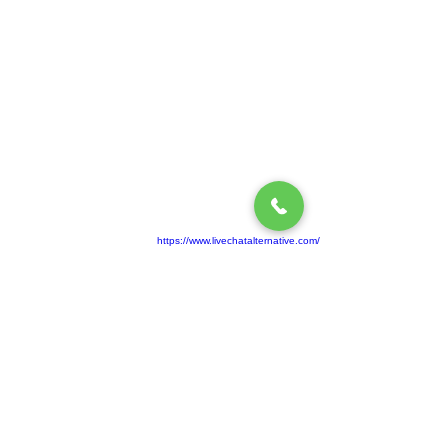
https://www.livechatalternative.com/
事務所：
31S2、An Hoa 2 Block、An Binh Ward、
Bien Hoa City、Dong Nai Province、Viet Nam
工場：
ベトナム、ドンナイ県、トランボン地区、ホ
ーナイ3工業団地03号線
担当者：
ジョン・グエン
電話番号：
+
84-919 123 525
ファックス：
+
84-
2513 685 558